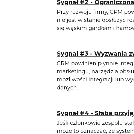
Sygnał #2 - Ograniczon
Przy rozwoju firmy, CRM pow
nie jest w stanie obsłużyć r
się wąskim gardłem i hamow
Sygnał #3 - Wyzwania zw
CRM powinien płynnie integ
marketingu, narzędzia obsłu
możliwości integracji lub w
danych.
Sygnał #4 - Słabe przyj
Jeśli członkowie zespołu sta
może to oznaczać, że system