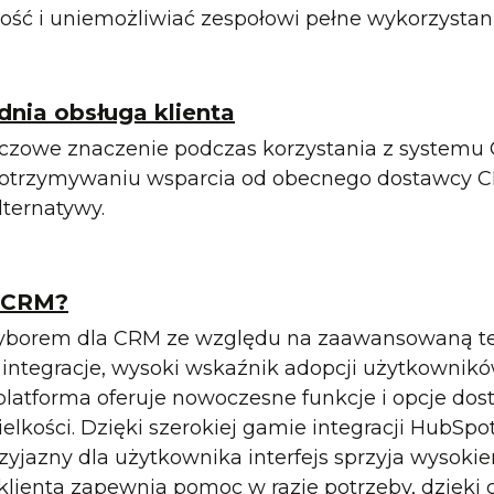
ść i uniemożliwiać zespołowi pełne wykorzystan
nia obsługa klienta
uczowe znaczenie podczas korzystania z systemu C
 otrzymywaniu wsparcia od obecnego dostawcy CR
lternatywy.
o CRM?
yborem dla CRM ze względu na zaawansowaną te
integracje, wysoki wskaźnik adopcji użytkownikó
platforma oferuje nowoczesne funkcje i opcje do
ielkości. Dzięki szerokiej gamie integracji HubSpot
zyjazny dla użytkownika interfejs sprzyja wysoki
klienta zapewnia pomoc w razie potrzeby, dzięki