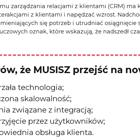
u zarządzania relacjami z klientami (CRM) ma k
terakcjami z klientami i napędzać wzrost. Nadcho
mieniających się potrzeb i utrudniać osiągnięcie
zowych oznak, które wskazują, że nadszedł czas
łów, że MUSISZ przejść na n
rzała technologia;
zona skalowalność;
a związane z integracją;
rzyjęcie przez użytkowników;
wiednia obsługa klienta.