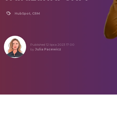
HubSpot
,
CRM
Published 12 lipca 2023 17:00
by
Julia Pacewicz